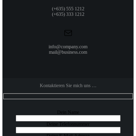
(+635) 555 1212
(+635) 333 1212
info@company.com
mail@business.com
Kontaktieren Sie mich uns …
Bitte
Dein Name
lasse
dieses
Feld
Deine Telefonnummer
leer.
Deine E-Mail-Adresse